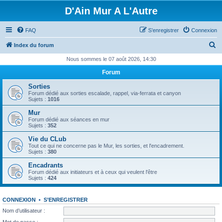
D'Ain Mur A L'Autre
FAQ
S’enregistrer
Connexion
R
Index du forum
e
Nous sommes le 07 août 2026, 14:30
c
Forum
h
Sorties
e
Forum dédié aux sorties escalade, rappel, via-ferrata et canyon
Sujets :
1016
r
Mur
c
Forum dédié aux séances en mur
Sujets :
352
h
Vie du CLub
e
Tout ce qui ne concerne pas le Mur, les sorties, et l'encadrement.
Sujets :
380
r
Encadrants
Forum dédié aux initiateurs et à ceux qui veulent l'être
Sujets :
424
CONNEXION
•
S’ENREGISTRER
Nom d’utilisateur :
Mot de passe :