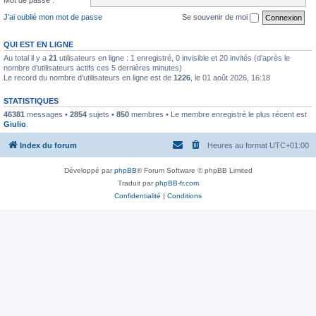
J’ai oublié mon mot de passe
Se souvenir de moi
QUI EST EN LIGNE
Au total il y a
21
utilisateurs en ligne : 1 enregistré, 0 invisible et 20 invités (d’après le
nombre d’utilisateurs actifs ces 5 dernières minutes)
Le record du nombre d’utilisateurs en ligne est de
1226
, le 01 août 2026, 16:18
STATISTIQUES
46381
messages •
2854
sujets •
850
membres • Le membre enregistré le plus récent est
Giulio
.
Index du forum
Heures au format
UTC+01:00
Développé par
phpBB
® Forum Software © phpBB Limited
Traduit par
phpBB-fr.com
Confidentialité
|
Conditions