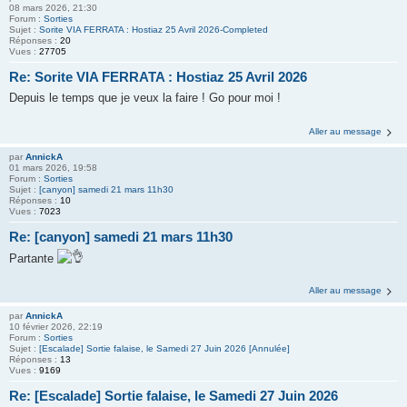
08 mars 2026, 21:30
Forum :
Sorties
Sujet :
Sorite VIA FERRATA : Hostiaz 25 Avril 2026-Completed
Réponses :
20
Vues :
27705
Re: Sorite VIA FERRATA : Hostiaz 25 Avril 2026
Depuis le temps que je veux la faire ! Go pour moi !
Aller au message
par
AnnickA
01 mars 2026, 19:58
Forum :
Sorties
Sujet :
[canyon] samedi 21 mars 11h30
Réponses :
10
Vues :
7023
Re: [canyon] samedi 21 mars 11h30
Partante
Aller au message
par
AnnickA
10 février 2026, 22:19
Forum :
Sorties
Sujet :
[Escalade] Sortie falaise, le Samedi 27 Juin 2026 [Annulée]
Réponses :
13
Vues :
9169
Re: [Escalade] Sortie falaise, le Samedi 27 Juin 2026