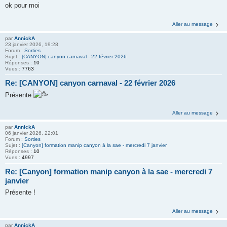
ok pour moi
Aller au message
par
AnnickA
23 janvier 2026, 19:28
Forum :
Sorties
Sujet :
[CANYON] canyon carnaval - 22 février 2026
Réponses :
10
Vues :
7763
Re: [CANYON] canyon carnaval - 22 février 2026
Présente
Aller au message
par
AnnickA
06 janvier 2026, 22:01
Forum :
Sorties
Sujet :
[Canyon] formation manip canyon à la sae - mercredi 7 janvier
Réponses :
10
Vues :
4997
Re: [Canyon] formation manip canyon à la sae - mercredi 7
janvier
Présente !
Aller au message
par
AnnickA