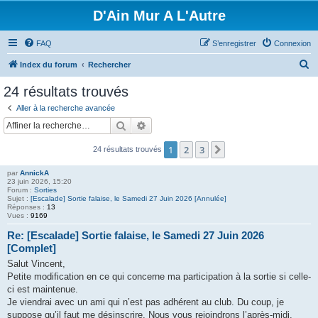
D'Ain Mur A L'Autre
FAQ
S’enregistrer
Connexion
R
Index du forum
Rechercher
e
24 résultats trouvés
c
Aller à la recherche avancée
h
Rechercher
Recherche avancée
e
1
2
3
Suivante
24 résultats trouvés
r
c
par
AnnickA
23 juin 2026, 15:20
h
Forum :
Sorties
Sujet :
[Escalade] Sortie falaise, le Samedi 27 Juin 2026 [Annulée]
e
Réponses :
13
Vues :
9169
r
Re: [Escalade] Sortie falaise, le Samedi 27 Juin 2026
[Complet]
Salut Vincent,
Petite modification en ce qui concerne ma participation à la sortie si celle-
ci est maintenue.
Je viendrai avec un ami qui n’est pas adhérent au club. Du coup, je
suppose qu’il faut me désinscrire. Nous vous rejoindrons l’après-midi.