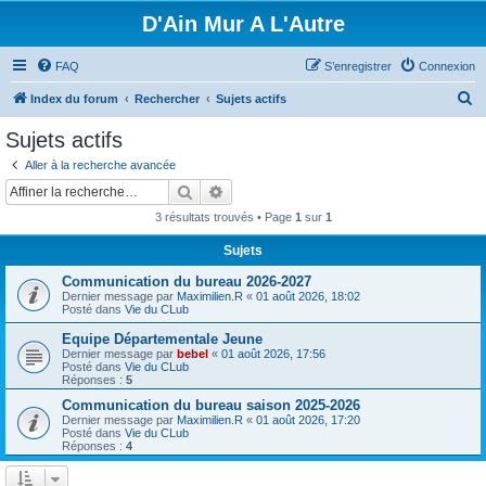
D'Ain Mur A L'Autre
FAQ
S’enregistrer
Connexion
R
Index du forum
Rechercher
Sujets actifs
e
Sujets actifs
c
Aller à la recherche avancée
h
Rechercher
Recherche avancée
e
3 résultats trouvés • Page
1
sur
1
r
Sujets
c
Communication du bureau 2026-2027
h
Dernier message par
Maximilien.R
«
01 août 2026, 18:02
e
Posté dans
Vie du CLub
r
Equipe Départementale Jeune
Dernier message par
bebel
«
01 août 2026, 17:56
Posté dans
Vie du CLub
Réponses :
5
Communication du bureau saison 2025-2026
Dernier message par
Maximilien.R
«
01 août 2026, 17:20
Posté dans
Vie du CLub
Réponses :
4