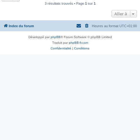
3 résultats trouvés • Page
1
sur
1
Aller à
Index du forum
Heures au format
UTC+01:00
Développé par
phpBB
® Forum Software © phpBB Limited
Traduit par
phpBB-fr.com
Confidentialité
|
Conditions