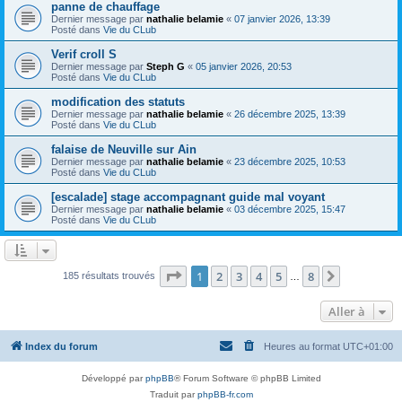
panne de chauffage
Dernier message par
nathalie belamie
«
07 janvier 2026, 13:39
Posté dans
Vie du CLub
Verif croll S
Dernier message par
Steph G
«
05 janvier 2026, 20:53
Posté dans
Vie du CLub
modification des statuts
Dernier message par
nathalie belamie
«
26 décembre 2025, 13:39
Posté dans
Vie du CLub
falaise de Neuville sur Ain
Dernier message par
nathalie belamie
«
23 décembre 2025, 10:53
Posté dans
Vie du CLub
[escalade] stage accompagnant guide mal voyant
Dernier message par
nathalie belamie
«
03 décembre 2025, 15:47
Posté dans
Vie du CLub
Page
1
sur
8
1
2
3
4
5
8
Suivante
185 résultats trouvés
…
Aller à
Index du forum
Heures au format
UTC+01:00
Développé par
phpBB
® Forum Software © phpBB Limited
Traduit par
phpBB-fr.com