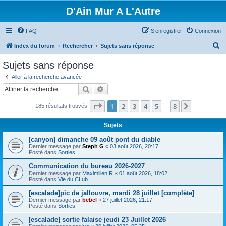
D'Ain Mur A L'Autre
FAQ
S’enregistrer
Connexion
R
Index du forum
Rechercher
Sujets sans réponse
e
Sujets sans réponse
c
Aller à la recherche avancée
h
Rechercher
Recherche avancée
e
Page
1
sur
8
1
2
3
4
5
8
Suivante
185 résultats trouvés
r
…
c
Sujets
h
[canyon] dimanche 09 août pont du diable
e
Dernier message par
Steph G
«
03 août 2026, 20:17
Posté dans
Sorties
r
Communication du bureau 2026-2027
Dernier message par
Maximilien.R
«
01 août 2026, 18:02
Posté dans
Vie du CLub
[escalade]pic de jallouvre, mardi 28 juillet [complète]
Dernier message par
bebel
«
27 juillet 2026, 21:17
Posté dans
Sorties
[escalade] sortie falaise jeudi 23 Juillet 2026