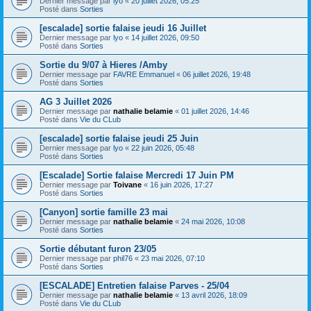
Dernier message par
lyo
«
20 juillet 2026, 05:25
Posté dans
Sorties
[escalade] sortie falaise jeudi 16 Juillet
Dernier message par
lyo
«
14 juillet 2026, 09:50
Posté dans
Sorties
Sortie du 9/07 à Hieres /Amby
Dernier message par
FAVRE Emmanuel
«
06 juillet 2026, 19:48
Posté dans
Sorties
AG 3 Juillet 2026
Dernier message par
nathalie belamie
«
01 juillet 2026, 14:46
Posté dans
Vie du CLub
[escalade] sortie falaise jeudi 25 Juin
Dernier message par
lyo
«
22 juin 2026, 05:48
Posté dans
Sorties
[Escalade] Sortie falaise Mercredi 17 Juin PM
Dernier message par
Toivane
«
16 juin 2026, 17:27
Posté dans
Sorties
[Canyon] sortie famille 23 mai
Dernier message par
nathalie belamie
«
24 mai 2026, 10:08
Posté dans
Sorties
Sortie débutant furon 23/05
Dernier message par
phil76
«
23 mai 2026, 07:10
Posté dans
Sorties
[ESCALADE] Entretien falaise Parves - 25/04
Dernier message par
nathalie belamie
«
13 avril 2026, 18:09
Posté dans
Vie du CLub