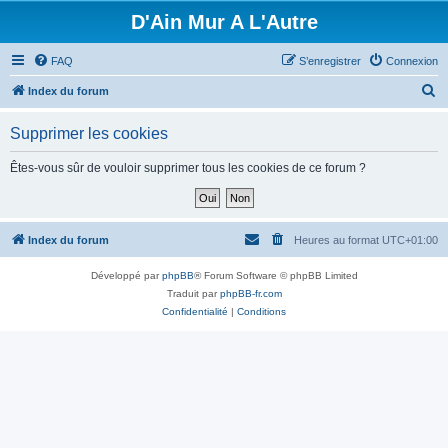
D'Ain Mur A L'Autre
FAQ
S’enregistrer
Connexion
R
Index du forum
e
Supprimer les cookies
c
h
Êtes-vous sûr de vouloir supprimer tous les cookies de ce forum ?
e
r
c
Index du forum
Heures au format
UTC+01:00
h
Développé par
phpBB
® Forum Software © phpBB Limited
e
Traduit par
phpBB-fr.com
r
Confidentialité
|
Conditions