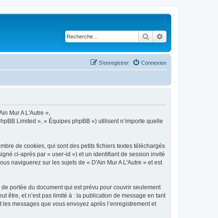
Rechercher
Recherche avancé
S’enregistrer
Connexion
Ain Mur A L'Autre »,
phpBB Limited », « Équipes phpBB ») utilisent n’importe quelle
bre de cookies, qui sont des petits fichiers textes téléchargés
gné ci-après par « user-id ») et un identifiant de session invité
us naviguerez sur les sujets de « D'Ain Mur A L'Autre » et est
s de portée du document qui est prévu pour couvrir seulement
être, et n’est pas limité à : la publication de message en tant
) et les messages que vous envoyez après l’enregistrement et