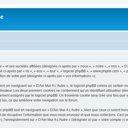
re
» et ses sociétés affiliées (désignés ci-après par « nous », « notre », « nos », « D'
 ci-après par « ils », « eux », « leur », « logiciel phpBB », « www.phpbb.com », « 
tion de votre part (désignée ci-après par « vos informations »).
, en naviguant sur « D'Ain Mur A L'Autre », le logiciel phpBB créera un certain nom
inateur. Les deux premiers cookies ne contiennent qu’un identifiant utilisateur (dési
ement assignés par le logiciel phpBB. Un troisième cookie sera créé une fois que vo
z lus, ce qui améliore votre navigation sur le forum.
 phpBB tout en naviguant sur « D'Ain Mur A L'Autre », bien que ceux-ci soient hor
de récupérer l’information que vous nous envoyez et que nous collectons. Ceci peut 
 »), l’enregistrement sur « D'Ain Mur A L'Autre » (désignée ici par « votre compte »