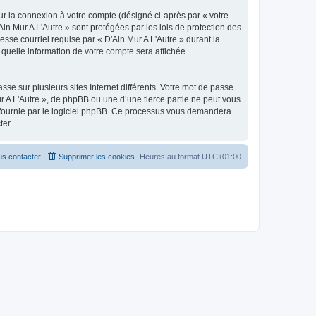
ur la connexion à votre compte (désigné ci-après par « votre
Ain Mur A L'Autre » sont protégées par les lois de protection des
sse courriel requise par « D'Ain Mur A L'Autre » durant la
r quelle information de votre compte sera affichée
se sur plusieurs sites Internet différents. Votre mot de passe
r A L'Autre », de phpBB ou une d’une tierce partie ne peut vous
» fournie par le logiciel phpBB. Ce processus vous demandera
ter.
s contacter
Supprimer les cookies
Heures au format
UTC+01:00