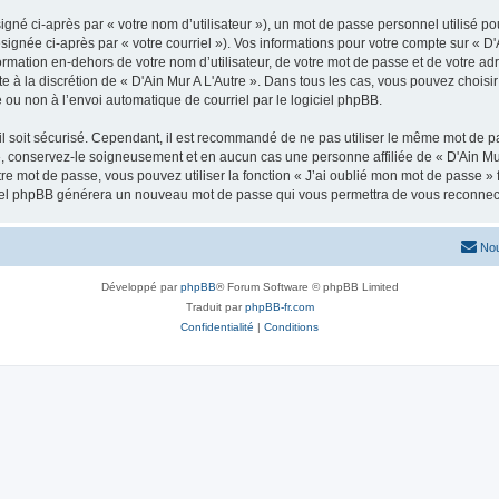
gné ci-après par « votre nom d’utilisateur »), un mot de passe personnel utilisé po
ignée ci-après par « votre courriel »). Vos informations pour votre compte sur « D'
ation en-dehors de votre nom d’utilisateur, de votre mot de passe et de votre adre
te à la discrétion de « D'Ain Mur A L'Autre ». Dans tous les cas, vous pouvez choisi
 ou non à l’envoi automatique de courriel par le logiciel phpBB.
l soit sécurisé. Cependant, il est recommandé de ne pas utiliser le même mot de pas
», conservez-le soigneusement et en aucun cas une personne affiliée de « D'Ain Mu
re mot de passe, vous pouvez utiliser la fonction « J’ai oublié mon mot de passe 
logiciel phpBB générera un nouveau mot de passe qui vous permettra de vous reconnec
Nou
Développé par
phpBB
® Forum Software © phpBB Limited
Traduit par
phpBB-fr.com
Confidentialité
|
Conditions