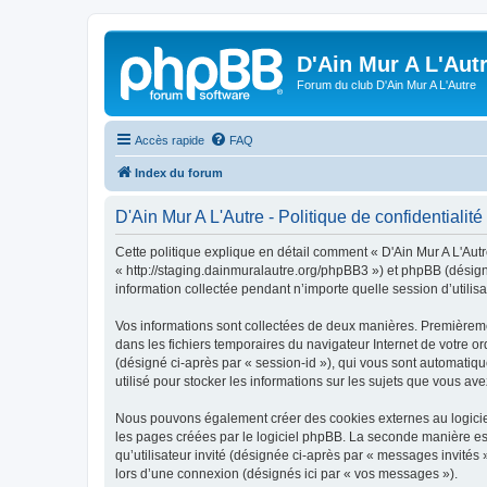
D'Ain Mur A L'Aut
Forum du club D'Ain Mur A L'Autre
Accès rapide
FAQ
Index du forum
D'Ain Mur A L'Autre - Politique de confidentialité
Cette politique explique en détail comment « D'Ain Mur A L'Autre 
« http://staging.dainmuralautre.org/phpBB3 ») et phpBB (désigné
information collectée pendant n’importe quelle session d’utilisa
Vos informations sont collectées de deux manières. Premièrement
dans les fichiers temporaires du navigateur Internet de votre ord
(désigné ci-après par « session-id »), qui vous sont automatiqu
utilisé pour stocker les informations sur les sujets que vous ave
Nous pouvons également créer des cookies externes au logiciel
les pages créées par le logiciel phpBB. La seconde manière est 
qu’utilisateur invité (désignée ci-après par « messages invités
lors d’une connexion (désignés ici par « vos messages »).