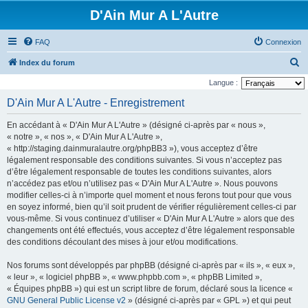
D'Ain Mur A L'Autre
FAQ
Connexion
R
Index du forum
e
Langue :
c
D'Ain Mur A L'Autre - Enregistrement
h
En accédant à « D'Ain Mur A L'Autre » (désigné ci-après par « nous »,
e
« notre », « nos », « D'Ain Mur A L'Autre »,
r
« http://staging.dainmuralautre.org/phpBB3 »), vous acceptez d’être
légalement responsable des conditions suivantes. Si vous n’acceptez pas
c
d’être légalement responsable de toutes les conditions suivantes, alors
h
n’accédez pas et/ou n’utilisez pas « D'Ain Mur A L'Autre ». Nous pouvons
e
modifier celles-ci à n’importe quel moment et nous ferons tout pour que vous
en soyez informé, bien qu’il soit prudent de vérifier régulièrement celles-ci par
r
vous-même. Si vous continuez d’utiliser « D'Ain Mur A L'Autre » alors que des
changements ont été effectués, vous acceptez d’être légalement responsable
des conditions découlant des mises à jour et/ou modifications.
Nos forums sont développés par phpBB (désigné ci-après par « ils », « eux »,
« leur », « logiciel phpBB », « www.phpbb.com », « phpBB Limited »,
« Équipes phpBB ») qui est un script libre de forum, déclaré sous la licence «
GNU General Public License v2
» (désigné ci-après par « GPL ») et qui peut