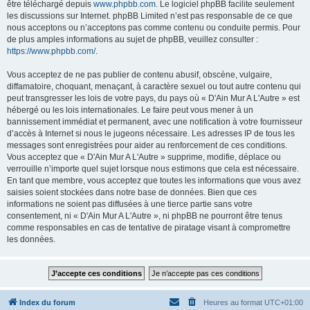
être téléchargé depuis
www.phpbb.com
. Le logiciel phpBB facilite seulement
les discussions sur Internet. phpBB Limited n’est pas responsable de ce que
nous acceptons ou n’acceptons pas comme contenu ou conduite permis. Pour
de plus amples informations au sujet de phpBB, veuillez consulter :
https://www.phpbb.com/
.
Vous acceptez de ne pas publier de contenu abusif, obscène, vulgaire,
diffamatoire, choquant, menaçant, à caractère sexuel ou tout autre contenu qui
peut transgresser les lois de votre pays, du pays où « D'Ain Mur A L'Autre » est
hébergé ou les lois internationales. Le faire peut vous mener à un
bannissement immédiat et permanent, avec une notification à votre fournisseur
d’accès à Internet si nous le jugeons nécessaire. Les adresses IP de tous les
messages sont enregistrées pour aider au renforcement de ces conditions.
Vous acceptez que « D'Ain Mur A L'Autre » supprime, modifie, déplace ou
verrouille n’importe quel sujet lorsque nous estimons que cela est nécessaire.
En tant que membre, vous acceptez que toutes les informations que vous avez
saisies soient stockées dans notre base de données. Bien que ces
informations ne soient pas diffusées à une tierce partie sans votre
consentement, ni « D'Ain Mur A L'Autre », ni phpBB ne pourront être tenus
comme responsables en cas de tentative de piratage visant à compromettre
les données.
Index du forum
Heures au format
UTC+01:00