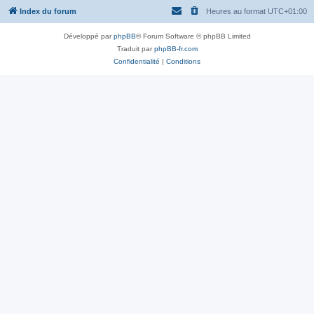
Index du forum
Heures au format
UTC+01:00
Développé par
phpBB
® Forum Software © phpBB Limited
Traduit par
phpBB-fr.com
Confidentialité
|
Conditions