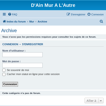
D'Ain Mur A L'Autre
FAQ
S’enregistrer
Connexion
R
Index du forum
Mur
Archive
e
Archive
c
Vous n’avez pas les permissions requises pour consulter les sujets de ce forum.
h
e
CONNEXION
•
S’ENREGISTRER
r
Nom d’utilisateur :
c
h
Mot de passe :
e
Se souvenir de moi
r
Cacher mon statut en ligne pour cette session
Cette catégorie n’a pas de forum.
Aller à