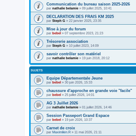
Communication du bureau saison 2025-2026
par
nathalie belamie
»
09 juillet 2025, 10:41
DECLARATION DES FRAIS KM 2025
par
Steph G
»
22 janvier 2025, 23:35
Mise à jour du forum
par
bebel
»
07 septembre 2023, 21:23
Trésorerie association
par
Steph G
»
10 juillet 2023, 14:09
savoir contrôler son matériel
par
nathalie belamie
»
19 juin 2018, 20:12
SUJETS
Equipe Départementale Jeune
par
bebel
»
30 juin 2026, 15:33
chaussure d'approche en grande voie "facile"
par
bebel
»
25 juillet 2026, 14:01
AG 3 Juillet 2026
par
nathalie belamie
»
01 juillet 2026, 14:46
Session Passeport Grand Espace
par
bebel
»
19 juin 2026, 10:37
Carnet de croix
par
Maximilien.R
»
11 mai 2026, 21:11