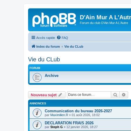
D'Ain Mur A L'Aut
Forum du club D'Ain Mur A L'Autre
Accès rapide
FAQ
Index du forum
Vie du CLub
Vie du CLub
FORUM
Archive
Recher
Re
Nouveau sujet
ANNONCES
Communication du bureau 2026-2027
par
Maximilien.R
»
01 août 2026, 18:02
DECLARATION FRAIS 2026
par
Steph G
»
12 janvier 2026, 18:27