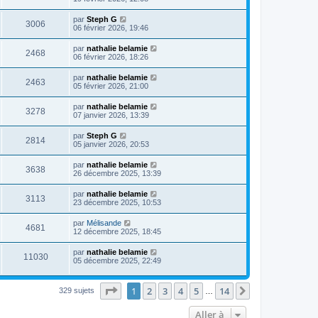
par
Steph G
3006
06 février 2026, 19:46
par
nathalie belamie
2468
06 février 2026, 18:26
par
nathalie belamie
2463
05 février 2026, 21:00
par
nathalie belamie
3278
07 janvier 2026, 13:39
par
Steph G
2814
05 janvier 2026, 20:53
par
nathalie belamie
3638
26 décembre 2025, 13:39
par
nathalie belamie
3113
23 décembre 2025, 10:53
par
Mélisande
4681
12 décembre 2025, 18:45
par
nathalie belamie
11030
05 décembre 2025, 22:49
Page
1
sur
14
1
2
3
4
5
14
Suivante
329 sujets
…
Aller à