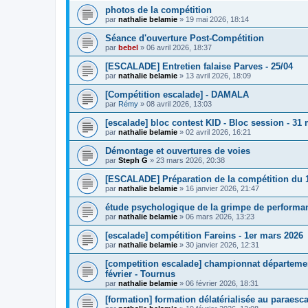
photos de la compétition
par
nathalie belamie
»
19 mai 2026, 18:14
Séance d'ouverture Post-Compétition
par
bebel
»
06 avril 2026, 18:37
[ESCALADE] Entretien falaise Parves - 25/04
par
nathalie belamie
»
13 avril 2026, 18:09
[Compétition escalade] - DAMALA
par
Rémy
»
08 avril 2026, 13:03
[escalade] bloc contest KID - Bloc session - 31 
par
nathalie belamie
»
02 avril 2026, 16:21
Démontage et ouvertures de voies
par
Steph G
»
23 mars 2026, 20:38
[ESCALADE] Préparation de la compétition du 1
par
nathalie belamie
»
16 janvier 2026, 21:47
étude psychologique de la grimpe de performa
par
nathalie belamie
»
06 mars 2026, 13:23
[escalade] compétition Fareins - 1er mars 2026
par
nathalie belamie
»
30 janvier 2026, 12:31
[competition escalade] championnat départementa
février - Tournus
par
nathalie belamie
»
06 février 2026, 18:31
[formation] formation délatérialisée au paraesc