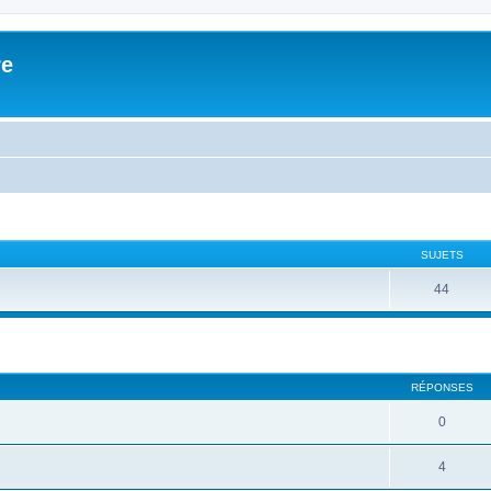
re
SUJETS
44
cher
cherche avancée
RÉPONSES
0
4