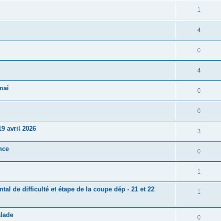
1
4
0
4
mai
0
0
9 avril 2026
3
nce
0
1
l de difficulté et étape de la coupe dép - 21 et 22
1
alade
0