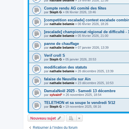
par
nathalie belamie
»
19 février 2026, 12:08
Compte rendu AG comité des fêtes
par
Steph G
»
06 février 2026, 19:46
[competition escalade] contest escalade combin
par
nathalie belamie
»
06 février 2026, 18:26
[escalade] championnat régional de difficulté - 
par
nathalie belamie
»
05 février 2026, 21:00
panne de chauffage
par
nathalie belamie
»
07 janvier 2026, 13:39
Verif croll S
par
Steph G
»
05 janvier 2026, 20:53
modification des statuts
par
nathalie belamie
»
26 décembre 2025, 13:39
falaise de Neuville sur Ain
par
nathalie belamie
»
23 décembre 2025, 10:53
DamalaNoël 2025 - Samedi 13 décembre
par
sylvainF
»
26 novembre 2025, 18:54
TELETHON et sa soupe le vendredi 5/12
par
Steph G
»
19 novembre 2025, 08:16
Nouveau sujet
Retourner à l’index du forum