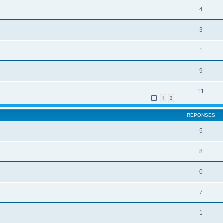
4
3
1
9
11
1
2
RÉPONSES
5
8
0
7
1