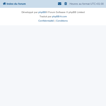
Index du forum
Heures au format
UTC+01:00
Développé par
phpBB
® Forum Software © phpBB Limited
Traduit par
phpBB-fr.com
Confidentialité
|
Conditions