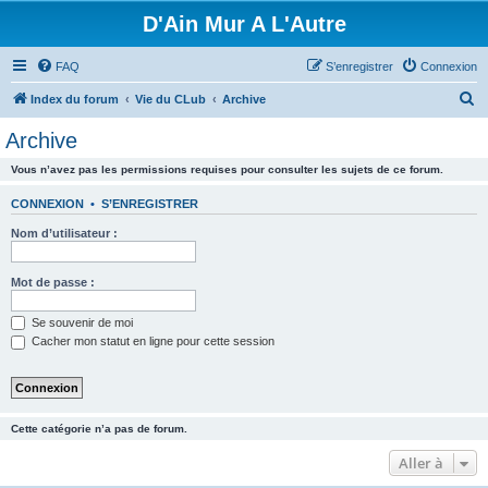
D'Ain Mur A L'Autre
FAQ
S’enregistrer
Connexion
R
Index du forum
Vie du CLub
Archive
e
Archive
c
Vous n’avez pas les permissions requises pour consulter les sujets de ce forum.
h
e
CONNEXION
•
S’ENREGISTRER
r
Nom d’utilisateur :
c
h
Mot de passe :
e
Se souvenir de moi
r
Cacher mon statut en ligne pour cette session
Cette catégorie n’a pas de forum.
Aller à