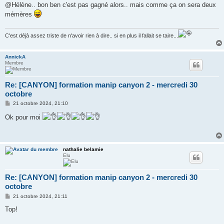
@Hélène.. bon ben c'est pas gagné alors.. mais comme ça on sera deux
a
g
mémères
e
C'est déjà assez triste de n'avoir rien à dire.. si en plus il fallait se taire...
AnnickA
Membre
Re: [CANYON] formation manip canyon 2 - mercredi 30
octobre
M
21 octobre 2024, 21:10
e
s
Ok pour moi
s
a
g
e
nathalie belamie
Elu
Re: [CANYON] formation manip canyon 2 - mercredi 30
octobre
M
21 octobre 2024, 21:11
e
s
Top!
s
a