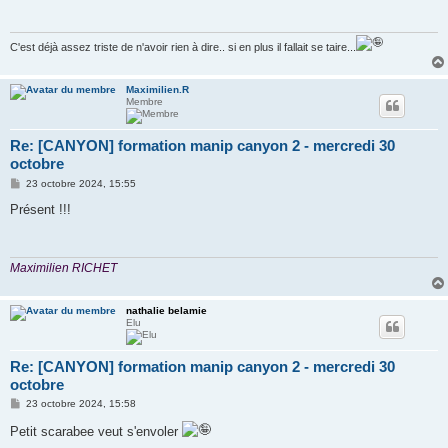
a
g
e
C'est déjà assez triste de n'avoir rien à dire.. si en plus il fallait se taire...
Maximilien.R
Membre
Re: [CANYON] formation manip canyon 2 - mercredi 30
octobre
M
23 octobre 2024, 15:55
e
s
Présent !!!
s
a
g
e
Maximilien RICHET
nathalie belamie
Elu
Re: [CANYON] formation manip canyon 2 - mercredi 30
octobre
M
23 octobre 2024, 15:58
e
s
Petit scarabee veut s'envoler
s