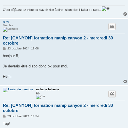
g
e
C'est déjà assez triste de n'avoir rien à dire.. si en plus il fallait se taire...
remi
Membre
Re: [CANYON] formation manip canyon 2 - mercredi 30
octobre
M
23 octobre 2024, 13:08
e
s
bonjour !!,
s
a
g
Je devrais être dispo donc ok pour moi.
e
Rémi
nathalie belamie
Elu
Re: [CANYON] formation manip canyon 2 - mercredi 30
octobre
M
23 octobre 2024, 14:34
e
s
Top!
s