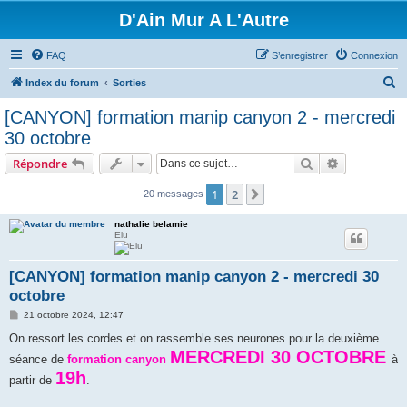
D'Ain Mur A L'Autre
FAQ
S’enregistrer
Connexion
R
Index du forum
Sorties
e
[CANYON] formation manip canyon 2 - mercredi
c
30 octobre
h
Rechercher
Recherche 
Répondre
e
r
1
2
Suivante
20 messages
c
nathalie belamie
h
Elu
e
[CANYON] formation manip canyon 2 - mercredi 30
r
octobre
M
21 octobre 2024, 12:47
e
s
On ressort les cordes et on rassemble ses neurones pour la deuxième
s
MERCREDI 30 OCTOBRE
séance de
a
formation canyon
à
g
19h
partir de
.
e