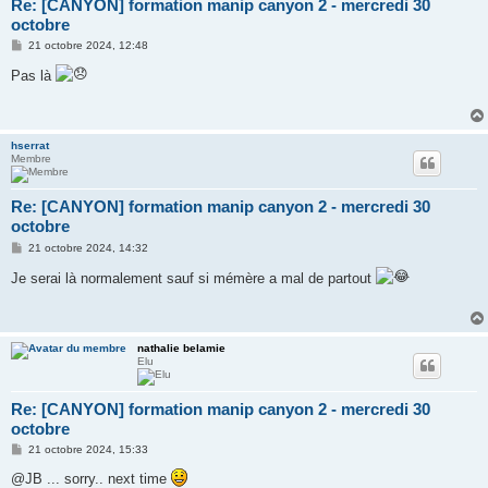
Re: [CANYON] formation manip canyon 2 - mercredi 30
octobre
M
21 octobre 2024, 12:48
e
s
Pas là
s
a
g
e
hserrat
Membre
Re: [CANYON] formation manip canyon 2 - mercredi 30
octobre
M
21 octobre 2024, 14:32
e
s
Je serai là normalement sauf si mémère a mal de partout
s
a
g
e
nathalie belamie
Elu
Re: [CANYON] formation manip canyon 2 - mercredi 30
octobre
M
21 octobre 2024, 15:33
e
s
@JB ... sorry.. next time
s