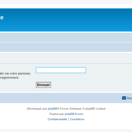
re
iée via votre panneau
enregistrement.
Nou
Développé par
phpBB
® Forum Software © phpBB Limited
Traduit par
phpBB-fr.com
Confidentialité
|
Conditions