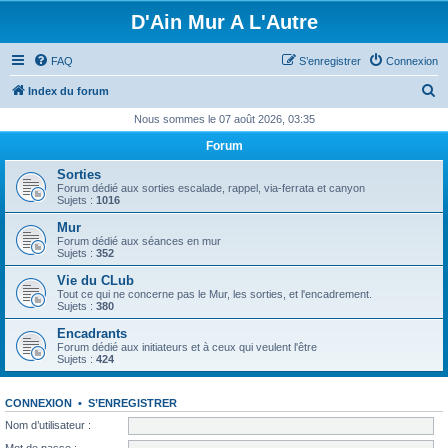
D'Ain Mur A L'Autre
FAQ
S’enregistrer
Connexion
R
Index du forum
e
Nous sommes le 07 août 2026, 03:35
c
Forum
h
Sorties
e
Forum dédié aux sorties escalade, rappel, via-ferrata et canyon
Sujets :
1016
r
Mur
c
Forum dédié aux séances en mur
Sujets :
352
h
Vie du CLub
e
Tout ce qui ne concerne pas le Mur, les sorties, et l'encadrement.
Sujets :
380
r
Encadrants
Forum dédié aux initiateurs et à ceux qui veulent l'être
Sujets :
424
CONNEXION
•
S’ENREGISTRER
Nom d’utilisateur :
Mot de passe :