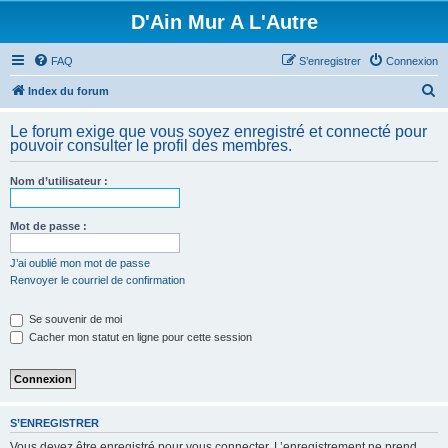
D'Ain Mur A L'Autre
FAQ
S’enregistrer
Connexion
R
Index du forum
e
Le forum exige que vous soyez enregistré et connecté pour
c
pouvoir consulter le profil des membres.
h
Nom d’utilisateur :
e
r
Mot de passe :
c
h
J’ai oublié mon mot de passe
Renvoyer le courriel de confirmation
e
r
Se souvenir de moi
Cacher mon statut en ligne pour cette session
S’ENREGISTRER
Vous devez être enregistré pour vous connecter. L’enregistrement ne prend