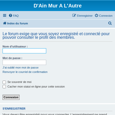
D'Ain Mur A L'Autre
FAQ
S’enregistrer
Connexion
R
Index du forum
e
Le forum exige que vous soyez enregistré et connecté pour
c
pouvoir consulter le profil des membres.
h
Nom d’utilisateur :
e
r
Mot de passe :
c
h
J’ai oublié mon mot de passe
Renvoyer le courriel de confirmation
e
r
Se souvenir de moi
Cacher mon statut en ligne pour cette session
S’ENREGISTRER
Vous devez être enregistré pour vous connecter. L’enregistrement ne prend