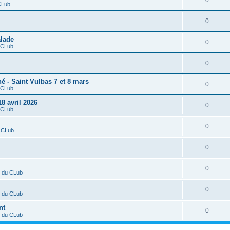
0
CLub
0
alade
0
 CLub
0
é - Saint Vulbas 7 et 8 mars
0
 CLub
18 avril 2026
0
 CLub
0
u CLub
0
0
e du CLub
0
e du CLub
nt
0
e du CLub