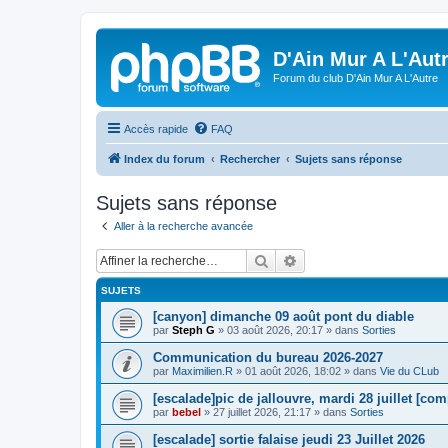
D'Ain Mur A L'Aut
Forum du club D'Ain Mur A L'Autre
Accès rapide
FAQ
Index du forum
Rechercher
Sujets sans réponse
Sujets sans réponse
Aller à la recherche avancée
Rechercher
Recherche avancée
SUJETS
[canyon] dimanche 09 août pont du diable
par
Steph G
»
03 août 2026, 20:17
» dans
Sorties
Communication du bureau 2026-2027
par
Maximilien.R
»
01 août 2026, 18:02
» dans
Vie du CLub
[escalade]pic de jallouvre, mardi 28 juillet [com
par
bebel
»
27 juillet 2026, 21:17
» dans
Sorties
[escalade] sortie falaise jeudi 23 Juillet 2026