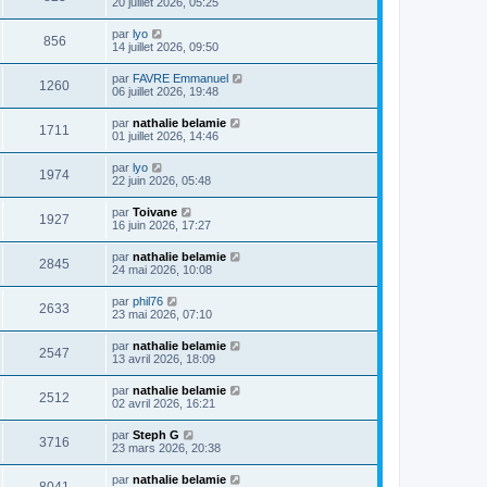
20 juillet 2026, 05:25
par
lyo
856
14 juillet 2026, 09:50
par
FAVRE Emmanuel
1260
06 juillet 2026, 19:48
par
nathalie belamie
1711
01 juillet 2026, 14:46
par
lyo
1974
22 juin 2026, 05:48
par
Toivane
1927
16 juin 2026, 17:27
par
nathalie belamie
2845
24 mai 2026, 10:08
par
phil76
2633
23 mai 2026, 07:10
par
nathalie belamie
2547
13 avril 2026, 18:09
par
nathalie belamie
2512
02 avril 2026, 16:21
par
Steph G
3716
23 mars 2026, 20:38
par
nathalie belamie