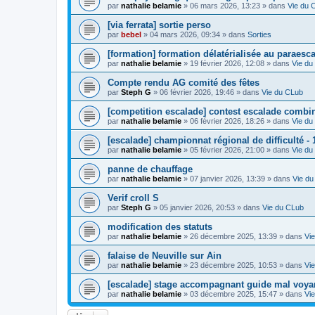
par
nathalie belamie
»
06 mars 2026, 13:23
» dans
Vie du 
[via ferrata] sortie perso
par
bebel
»
04 mars 2026, 09:34
» dans
Sorties
[formation] formation délatérialisée au paraesc
par
nathalie belamie
»
19 février 2026, 12:08
» dans
Vie du
Compte rendu AG comité des fêtes
par
Steph G
»
06 février 2026, 19:46
» dans
Vie du CLub
[competition escalade] contest escalade combin
par
nathalie belamie
»
06 février 2026, 18:26
» dans
Vie du
[escalade] championnat régional de difficulté - 
par
nathalie belamie
»
05 février 2026, 21:00
» dans
Vie du
panne de chauffage
par
nathalie belamie
»
07 janvier 2026, 13:39
» dans
Vie d
Verif croll S
par
Steph G
»
05 janvier 2026, 20:53
» dans
Vie du CLub
modification des statuts
par
nathalie belamie
»
26 décembre 2025, 13:39
» dans
Vi
falaise de Neuville sur Ain
par
nathalie belamie
»
23 décembre 2025, 10:53
» dans
Vi
[escalade] stage accompagnant guide mal voya
par
nathalie belamie
»
03 décembre 2025, 15:47
» dans
Vi