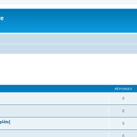
re
RÉPONSES
0
0
plète]
0
0