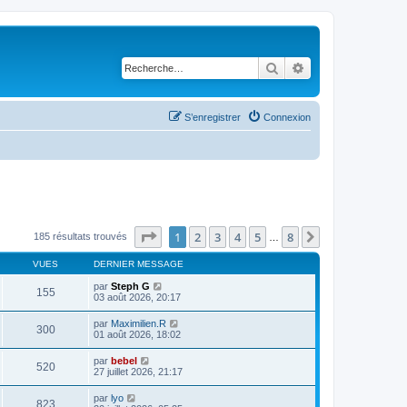
Rechercher
Recherche avancé
S’enregistrer
Connexion
Page
1
sur
8
1
2
3
4
5
8
Suivante
185 résultats trouvés
…
VUES
DERNIER MESSAGE
par
Steph G
155
03 août 2026, 20:17
par
Maximilien.R
300
01 août 2026, 18:02
par
bebel
520
27 juillet 2026, 21:17
par
lyo
823