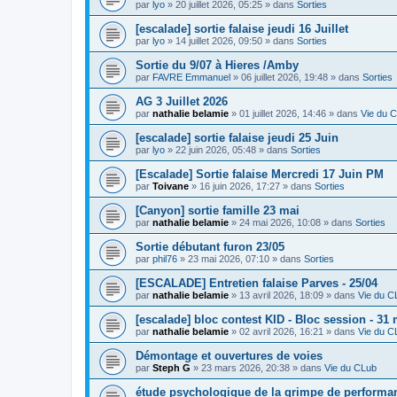
par
lyo
»
20 juillet 2026, 05:25
» dans
Sorties
[escalade] sortie falaise jeudi 16 Juillet
par
lyo
»
14 juillet 2026, 09:50
» dans
Sorties
Sortie du 9/07 à Hieres /Amby
par
FAVRE Emmanuel
»
06 juillet 2026, 19:48
» dans
Sorties
AG 3 Juillet 2026
par
nathalie belamie
»
01 juillet 2026, 14:46
» dans
Vie du 
[escalade] sortie falaise jeudi 25 Juin
par
lyo
»
22 juin 2026, 05:48
» dans
Sorties
[Escalade] Sortie falaise Mercredi 17 Juin PM
par
Toivane
»
16 juin 2026, 17:27
» dans
Sorties
[Canyon] sortie famille 23 mai
par
nathalie belamie
»
24 mai 2026, 10:08
» dans
Sorties
Sortie débutant furon 23/05
par
phil76
»
23 mai 2026, 07:10
» dans
Sorties
[ESCALADE] Entretien falaise Parves - 25/04
par
nathalie belamie
»
13 avril 2026, 18:09
» dans
Vie du C
[escalade] bloc contest KID - Bloc session - 31 
par
nathalie belamie
»
02 avril 2026, 16:21
» dans
Vie du C
Démontage et ouvertures de voies
par
Steph G
»
23 mars 2026, 20:38
» dans
Vie du CLub
étude psychologique de la grimpe de performa