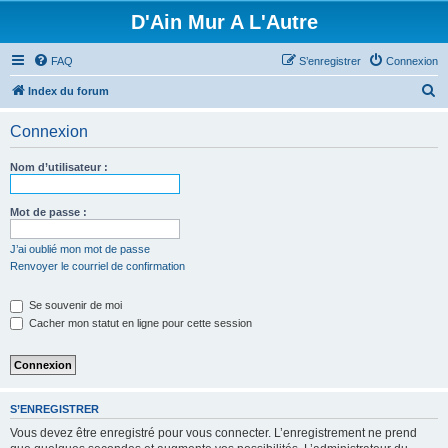
D'Ain Mur A L'Autre
FAQ
S’enregistrer
Connexion
R
Index du forum
e
Connexion
c
h
Nom d’utilisateur :
e
r
Mot de passe :
c
J’ai oublié mon mot de passe
h
Renvoyer le courriel de confirmation
e
Se souvenir de moi
r
Cacher mon statut en ligne pour cette session
S’ENREGISTRER
Vous devez être enregistré pour vous connecter. L’enregistrement ne prend