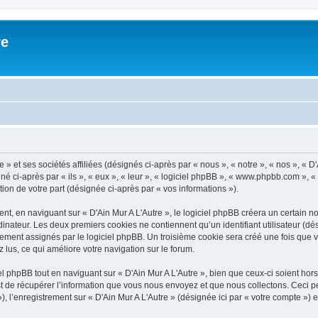
re
» et ses sociétés affiliées (désignés ci-après par « nous », « notre », « nos », « D'
é ci-après par « ils », « eux », « leur », « logiciel phpBB », « www.phpbb.com », 
tion de votre part (désignée ci-après par « vos informations »).
, en naviguant sur « D'Ain Mur A L'Autre », le logiciel phpBB créera un certain nom
inateur. Les deux premiers cookies ne contiennent qu’un identifiant utilisateur (dési
ement assignés par le logiciel phpBB. Un troisième cookie sera créé une fois que vo
z lus, ce qui améliore votre navigation sur le forum.
 phpBB tout en naviguant sur « D'Ain Mur A L'Autre », bien que ceux-ci soient hor
de récupérer l’information que vous nous envoyez et que nous collectons. Ceci peut 
 »), l’enregistrement sur « D'Ain Mur A L'Autre » (désignée ici par « votre compte »