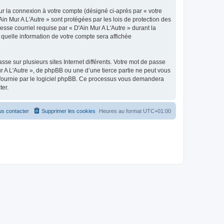
ur la connexion à votre compte (désigné ci-après par « votre
Ain Mur A L'Autre » sont protégées par les lois de protection des
sse courriel requise par « D'Ain Mur A L'Autre » durant la
r quelle information de votre compte sera affichée
se sur plusieurs sites Internet différents. Votre mot de passe
r A L'Autre », de phpBB ou une d’une tierce partie ne peut vous
» fournie par le logiciel phpBB. Ce processus vous demandera
ter.
s contacter
Supprimer les cookies
Heures au format
UTC+01:00