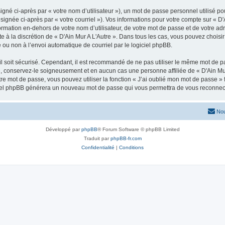
gné ci-après par « votre nom d’utilisateur »), un mot de passe personnel utilisé po
ignée ci-après par « votre courriel »). Vos informations pour votre compte sur « D'
ation en-dehors de votre nom d’utilisateur, de votre mot de passe et de votre adre
te à la discrétion de « D'Ain Mur A L'Autre ». Dans tous les cas, vous pouvez choisi
 ou non à l’envoi automatique de courriel par le logiciel phpBB.
l soit sécurisé. Cependant, il est recommandé de ne pas utiliser le même mot de pas
», conservez-le soigneusement et en aucun cas une personne affiliée de « D'Ain Mu
re mot de passe, vous pouvez utiliser la fonction « J’ai oublié mon mot de passe 
logiciel phpBB générera un nouveau mot de passe qui vous permettra de vous reconnec
Nou
Développé par
phpBB
® Forum Software © phpBB Limited
Traduit par
phpBB-fr.com
Confidentialité
|
Conditions