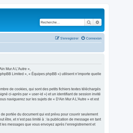
Rechercher
Recherche avancé
S’enregistrer
Connexion
Ain Mur A L'Autre »,
« phpBB Limited », « Équipes phpBB ») utilisent n’importe quelle
bre de cookies, qui sont des petits fichiers textes téléchargés
gné ci-après par « user-id ») et un identifiant de session invité
us naviguerez sur les sujets de « D'Ain Mur A L'Autre » et est
s de portée du document qui est prévu pour couvrir seulement
être, et n’est pas limité à : la publication de message en tant
) et les messages que vous envoyez après l’enregistrement et