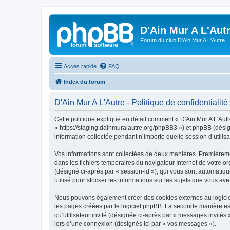
D'Ain Mur A L'Aut
Forum du club D'Ain Mur A L'Autre
Accès rapide
FAQ
Index du forum
D'Ain Mur A L'Autre - Politique de confidentialité
Cette politique explique en détail comment « D'Ain Mur A L'Autre 
« https://staging.dainmuralautre.org/phpBB3 ») et phpBB (désign
information collectée pendant n’importe quelle session d’utilisa
Vos informations sont collectées de deux manières. Premièrement
dans les fichiers temporaires du navigateur Internet de votre ord
(désigné ci-après par « session-id »), qui vous sont automatiqu
utilisé pour stocker les informations sur les sujets que vous ave
Nous pouvons également créer des cookies externes au logiciel
les pages créées par le logiciel phpBB. La seconde manière est 
qu’utilisateur invité (désignée ci-après par « messages invités
lors d’une connexion (désignés ici par « vos messages »).