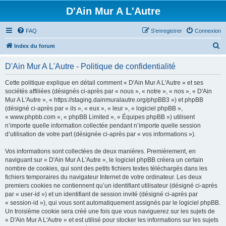
D'Ain Mur A L'Autre
FAQ
S’enregistrer
Connexion
R
Index du forum
e
D'Ain Mur A L'Autre - Politique de confidentialité
c
h
Cette politique explique en détail comment « D'Ain Mur A L'Autre » et ses
sociétés affiliées (désignés ci-après par « nous », « notre », « nos », « D'Ain
e
Mur A L'Autre », « https://staging.dainmuralautre.org/phpBB3 ») et phpBB
r
(désigné ci-après par « ils », « eux », « leur », « logiciel phpBB »,
« www.phpbb.com », « phpBB Limited », « Équipes phpBB ») utilisent
c
n’importe quelle information collectée pendant n’importe quelle session
h
d’utilisation de votre part (désignée ci-après par « vos informations »).
e
Vos informations sont collectées de deux manières. Premièrement, en
r
naviguant sur « D'Ain Mur A L'Autre », le logiciel phpBB créera un certain
nombre de cookies, qui sont des petits fichiers textes téléchargés dans les
fichiers temporaires du navigateur Internet de votre ordinateur. Les deux
premiers cookies ne contiennent qu’un identifiant utilisateur (désigné ci-après
par « user-id ») et un identifiant de session invité (désigné ci-après par
« session-id »), qui vous sont automatiquement assignés par le logiciel phpBB.
Un troisième cookie sera créé une fois que vous naviguerez sur les sujets de
« D'Ain Mur A L'Autre » et est utilisé pour stocker les informations sur les sujets