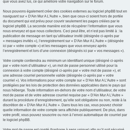
que vous avez lus, ce qui améliore votre navigation sur le forum.
Nous pouvons également créer des cookies externes au logiciel phpBB tout en
naviguant sur « D'Ain Mur A L'Autre », bien que ceux-ci soient hors de portée
du document qui est prévu pour couvrir seulement les pages créées par le
logiciel phpBB. La seconde manière est de récupérer l’information que vous
nous envoyez et que nous collectons. Ceci peut être, et n’est pas limité à : la
publication de message en tant qu’utilisateur invité (désignée ci-après par
« messages invités »), l’enregistrement sur « D'Ain Mur A L'Autre » (désignée
ici par « votre compte ») et les messages que vous envoyez après
l’enregistrement et lors d’une connexion (désignés ici par « vos messages »).
Votre compte contiendra au minimum un identifiant unique (désigné ci-après
par « votre nom d’utilisateur »), un mot de passe personnel utilisé pour la
connexion à votre compte (désigné ci-après par « votre mot de passe »), et
une adresse courriel personnelle valide (désignée ci-après par « votre
courriel »). Vos informations pour votre compte sur « D'Ain Mur A L'Autre » sont
protégées par les lois de protection des données applicables dans le pays qui
nous héberge. Toute information en-dehors de votre nom d’utilisateur, de votre
mot de passe et de votre adresse courriel requise par « D'Ain Mur A L'Autre »
durant la procédure d’enregistrement, qu’elle soit obligatoire ou non, reste à la
discrétion de « D'Ain Mur A L'Autre ». Dans tous les cas, vous pouvez choisir
quelle information de votre compte sera affichée publiquement. De plus, dans
votre profil, vous pouvez souscrire ou non à l’envoi automatique de courriel par
le logiciel phpBB.
Votre mot de passe est crypté (hashage à sens unique) afin qu’il soit sécurisé.