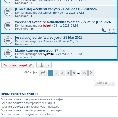
Réponses :
4
[CANYON] weekend canyon - Ecouges II - 29/05/26
Dernier message par
Chtrechtre
«
29 mai 2026, 17:32
Réponses :
1
Week-end aventure Damalienne Women - 27 et 28 juin 2026
Dernier message par
bebel
«
28 mai 2026, 08:36
Réponses :
15
1
2
[escalade] sortie falaise jeudi 28 Mai 2026
Dernier message par
Benjamin
«
28 mai 2026, 05:51
Réponses :
8
Manip canyon mercredi 27 mai
Dernier message par
SylvainL
«
27 mai 2026, 11:18
Réponses :
2
Nouveau sujet
Page
1
sur
20
1
2
3
4
5
20
Suivante
486 sujets
…
Aller à
PERMISSIONS DU FORUM
Vous
ne pouvez pas
poster de nouveaux sujets
Vous
ne pouvez pas
répondre aux sujets
Vous
ne pouvez pas
modifier vos messages
Vous
ne pouvez pas
supprimer vos messages
Vous
ne pouvez pas
joindre des fichiers