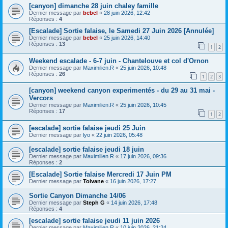
[canyon] dimanche 28 juin chaley famille
Dernier message par
bebel
«
28 juin 2026, 12:42
Réponses :
4
[Escalade] Sortie falaise, le Samedi 27 Juin 2026 [Annulée]
Dernier message par
bebel
«
25 juin 2026, 14:40
Réponses :
13
1
2
Weekend escalade - 6-7 juin - Chantelouve et col d'Ornon
Dernier message par
Maximilien.R
«
25 juin 2026, 10:48
Réponses :
26
1
2
3
[canyon] weekend canyon experimentés - du 29 au 31 mai -
Vercors
Dernier message par
Maximilien.R
«
25 juin 2026, 10:45
Réponses :
17
1
2
[escalade] sortie falaise jeudi 25 Juin
Dernier message par
lyo
«
22 juin 2026, 05:48
[escalade] sortie falaise jeudi 18 juin
Dernier message par
Maximilien.R
«
17 juin 2026, 09:36
Réponses :
2
[Escalade] Sortie falaise Mercredi 17 Juin PM
Dernier message par
Toivane
«
16 juin 2026, 17:27
Sortie Canyon Dimanche 14/06
Dernier message par
Steph G
«
14 juin 2026, 17:48
Réponses :
4
[escalade] sortie falaise jeudi 11 juin 2026
Dernier message par
Maximilien.R
«
10 juin 2026, 21:24