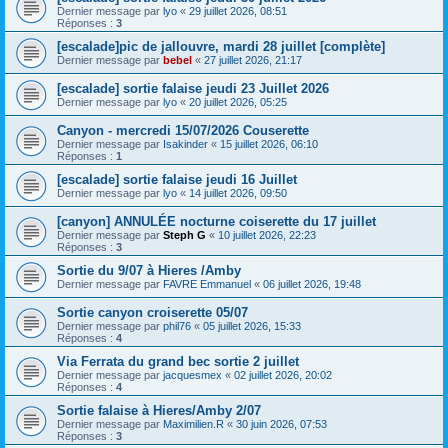
Dernier message par
lyo
«
29 juillet 2026, 08:51
Réponses :
3
[escalade]pic de jallouvre, mardi 28 juillet [complète]
Dernier message par
bebel
«
27 juillet 2026, 21:17
[escalade] sortie falaise jeudi 23 Juillet 2026
Dernier message par
lyo
«
20 juillet 2026, 05:25
Canyon - mercredi 15/07/2026 Couserette
Dernier message par
Isakinder
«
15 juillet 2026, 06:10
Réponses :
1
[escalade] sortie falaise jeudi 16 Juillet
Dernier message par
lyo
«
14 juillet 2026, 09:50
[canyon] ANNULÉE nocturne coiserette du 17 juillet
Dernier message par
Steph G
«
10 juillet 2026, 22:23
Réponses :
3
Sortie du 9/07 à Hieres /Amby
Dernier message par
FAVRE Emmanuel
«
06 juillet 2026, 19:48
Sortie canyon croiserette 05/07
Dernier message par
phil76
«
05 juillet 2026, 15:33
Réponses :
4
Via Ferrata du grand bec sortie 2 juillet
Dernier message par
jacquesmex
«
02 juillet 2026, 20:02
Réponses :
4
Sortie falaise à Hieres/Amby 2/07
Dernier message par
Maximilien.R
«
30 juin 2026, 07:53
Réponses :
3