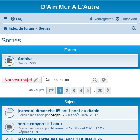
D'Ain Mur A L'Autre
FAQ
S’enregistrer
Connexion
R
Index du forum
Sorties
e
Sorties
c
Forum
h
e
Archive
Sujets :
530
r
c
Rechercher
Recherche avanc
Nouveau sujet
h
e
Page
1
sur
20
1
2
3
4
5
20
Suivante
486 sujets
…
r
Sujets
[canyon] dimanche 09 août pont du diable
Dernier message par
Steph G
«
03 août 2026, 20:17
sortie canyon le 1 aout
Dernier message par
Maximilien.R
«
01 août 2026, 17:25
Réponses :
9
[escalade] sortie falaise jeudi 30 juillet 2026